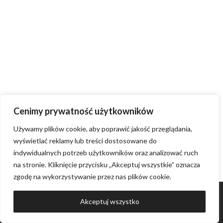
Cenimy prywatność użytkowników
Używamy plików cookie, aby poprawić jakość przeglądania,
wyświetlać reklamy lub treści dostosowane do
indywidualnych potrzeb użytkowników oraz analizować ruch
na stronie. Kliknięcie przycisku „Akceptuj wszystkie” oznacza
zgodę na wykorzystywanie przez nas plików cookie.
PL
© COPYRIGHT 2024 COZY IZERIA |
REGULAMIN
|
POLITYKA
Akceptuj wszystko
PRYWATNOŚCI
|
ATWI.
PL