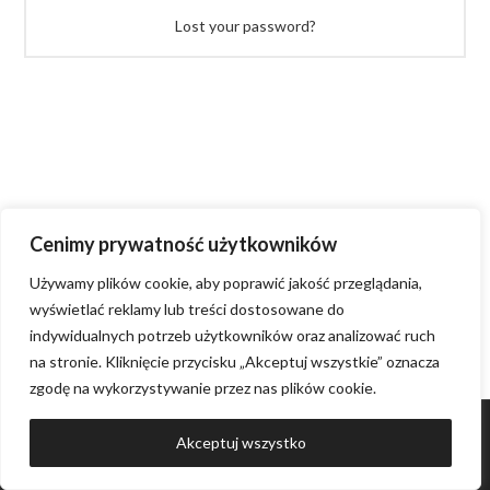
Lost your password?
Cenimy prywatność użytkowników
Używamy plików cookie, aby poprawić jakość przeglądania,
wyświetlać reklamy lub treści dostosowane do
indywidualnych potrzeb użytkowników oraz analizować ruch
na stronie. Kliknięcie przycisku „Akceptuj wszystkie” oznacza
zgodę na wykorzystywanie przez nas plików cookie.
PL
© COPYRIGHT 2024 COZY IZERIA |
REGULAMIN
|
POLITYKA
Akceptuj wszystko
PRYWATNOŚCI
|
ATWI.
PL