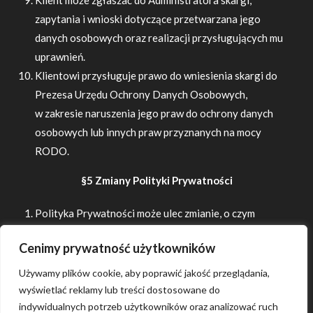
Klient może zgłaszać do Administratora skargi,
zapytania i wnioski dotyczące przetwarzana jego
danych osobowych oraz realizacji przysługujących mu
uprawnień.
Klientowi przysługuje prawo do wniesienia skargi do
Prezesa Urzędu Ochrony Danych Osobowych,
w zakresie naruszenia jego praw do ochrony danych
osobowych lub innych praw przyznanych na mocy
RODO.
§5 Zmiany Polityki Prywatności
Polityka Prywatności może ulec zmianie, o czym
Administrator nie ma obowiązku informować.
Cenimy prywatność użytkowników
Pytania związane z Polityką Prywatności prosimy
kierować na adres: info@cozyizeria.pl
Używamy plików cookie, aby poprawić jakość przeglądania,
wyświetlać reklamy lub treści dostosowane do
Data aktualizacji: 18.12.2024
indywidualnych potrzeb użytkowników oraz analizować ruch